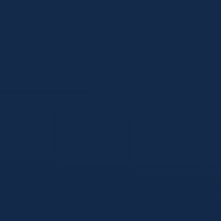
体育
2026-05-20
2026世界杯开幕时间美国什么时候结束？一文看懂
美加墨赛程与美国观赛时区
2026年世界杯首次由美国、加拿大、墨西哥三国联合举办，揭
幕战、淘汰赛和决赛都牵动着球迷的作息安排。本文按美国时
间系统梳理开幕、结束与关键场次，帮你提前算好熬夜与请假