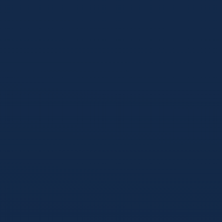
节奏。
阅读全文