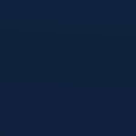
合作伙伴
排球入门
Kaiyun Sports Center
开云体育下载站
欧洲体育在线投注
LOL S16直播赔率中心
LPL赛果网
OD体育
CS电竞
K1体育平台
英雄联盟全球总决赛直播平台
© 2026 华体会体育控股有限公司. 保留所有权利。
京ICP备20240888号-1