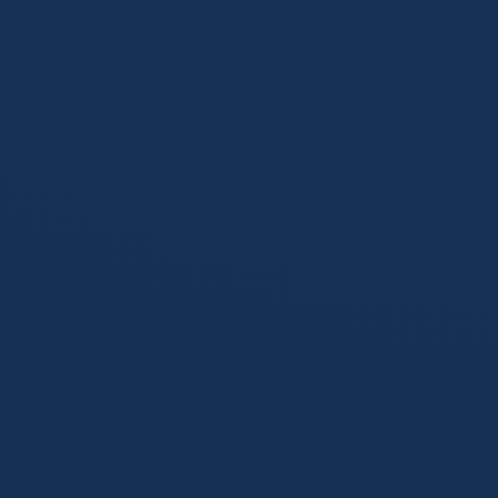
毫秒级数据同步
依托全球分布式云服务器节点，实现赛事数据、比分动态与平
台指令的毫秒级响应。告别卡顿与延迟，抢占每一个关键时
刻。
全品类赛事覆盖
深度聚合全球数千个体育联赛与杯赛。无论是主流的足球、篮
球，还是新兴的电子竞技，提供全维度、深层次的赛事内容生
态。