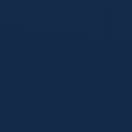
学会如何在激情赛事中守护好自己的钱包。
阅读全文