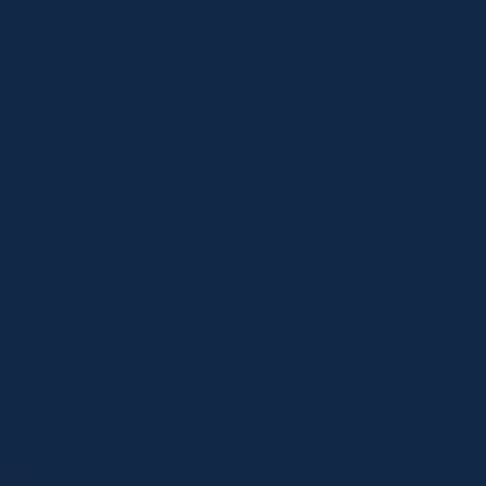
体育
2026-05-19
2026世界杯开幕时间北美在哪举办？中国球迷最实
用的观赛换算与体验指南
2026世界杯将在北美三国联合举办，开幕时间往往意味着中国
球迷要和深夜、清晨“正面交锋”。这篇文章从时区换算、观赛