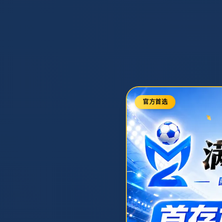
首页
华体会App下载
网页版入口
注册与登录
HTH体育官方
新闻资讯
关于我们