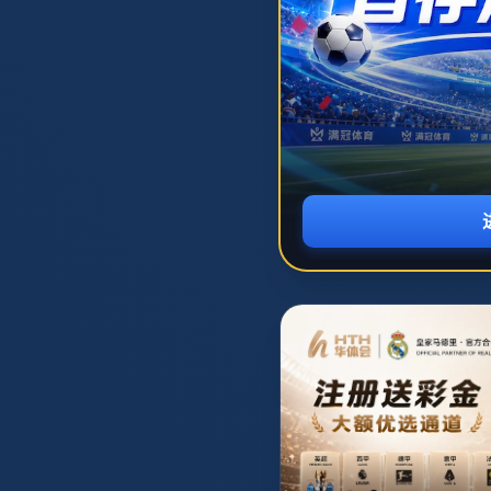
网页版入口
App下载
打开主菜单