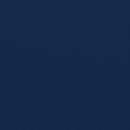
平台全面采用先进的 256-bit SSL 加密技术。从您输入账
号密码的那一刻起，所有数据均经过高强度加密通道传
输，彻底杜绝中间人拦截与数据泄露的风险，确保您的
每一次登录都安全无忧。
严格的隐私保护政策
我们严格遵守国际数据隐私保护法规。您的注册信息仅
用于提供服务与提升用户体验，绝不会在未经您明确授
权的情况下被出售或泄露给任何第三方机构。您的隐私
权在这里得到最高级别的尊重。
全天候异常监测系统
专业的网络安全团队 24/7 全天候值守，结合 AI 智能风
控系统，实时监测账号的登录环境与行为轨迹。一旦发
现异地登录或可疑操作，系统将立即触发多重验证机
制，为您的数字资产保驾护航。