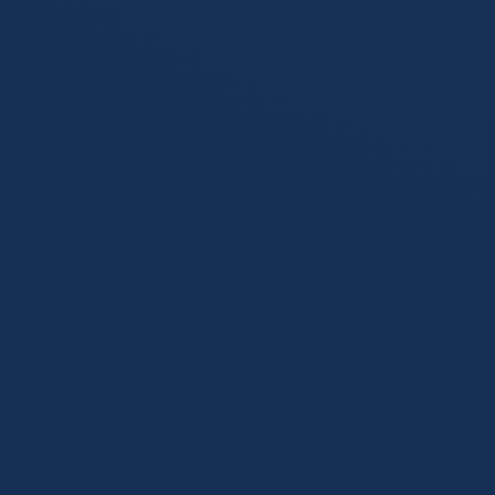
官方正版授权 · 安全稳定运行
开启您的
顶级体育娱乐
之旅
加入 华体会体育（HTH Sports），仅需几秒钟即可拥有全网