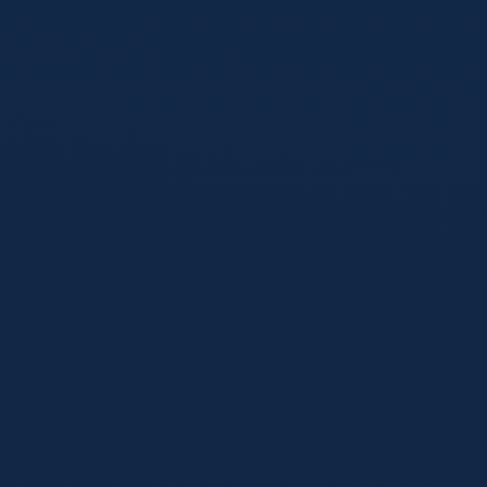
畅享极致体验
注册成功！立即使用新账号登录，探索丰富的体育赛事、获取
精准的资讯分析，开启您的专属娱乐时光。
立即返回顶部注册
常见问题解答
在注册或登录过程中遇到疑问？这里有您需要的答案。
注册 华体会体育（HTH Sports） 账号需要收费吗？
忘记了登录密码怎么办？
一个用户可以注册多个账号吗？
仍有疑问？我们的专属客服团队为您提供服务：
周一至周日 24/7 全天候在线