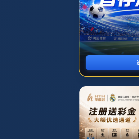
网页版入口
App下载
打开主菜单