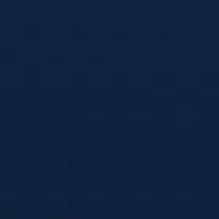
快速导航
首页
华体会App下载
网页版入口
注册与登录
HTH体育官方
联系我们
📍
中国北京市朝阳区建国路88号, 100022
📞
+86-10-8888-6666
✉️
support@hthapp-entry.com
🕒
周一至周日 24/7 全天候在线
合作伙伴
排球入门
Kaiyun Sports Center
开云体育下载站