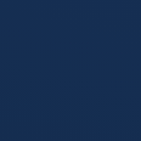
立即注册
点击注册即表示您同意我们的
服务条款
与
隐私政策
，并确认
您已年满18岁。
为什么选择成为 华体会体育（HTH
Sports） 注册会员？
完成注册不仅是建立一个账号，更是获得通往顶级数字体育世
界大门的钥匙。我们致力于为每一位注册用户提供超越期待的
卓越服务与核心特权。
全景式赛事覆盖体系
注册后，您将立即解锁海量全球体育赛事的访问权限。从万众
瞩目的顶级足球联赛、篮球巨星对决，到各类极具魅力的小众
竞技项目。我们提供实时更新的数据矩阵与深度赛事分析，让