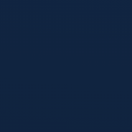
Telegram