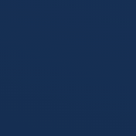
最全赛事资源的入场券。体验极致流畅的交互、行业顶级的安
全保障以及专属会员特权。
银行级加密
保障信息绝对安全
极速响应
秒级登录与操作
账号注册
账号登录
设置账号
设置密码
手机号码 (选填，用于找回密码)