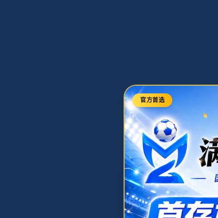
首页
华体会App下载
网页版入口
注册与登录
HTH体育官方
新闻资讯
关于我们