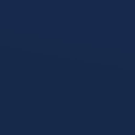
数据安全承诺
坚如磐石的隐私与账号防护
在数字时代，信任是平台的基石。注册 华体会体育（HTH
Sports） 意味着您选择了一个将用户数据安全置于首位的生态
系统。我们深知个人信息的重要性，因此投入巨资打造了行业
顶级的防护壁垒。
国际标准加密传输