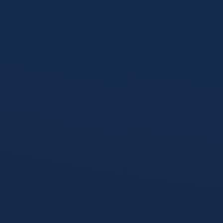
极速动态引擎
自主研发的数据处理核心，每秒可处理海量并发请求。确保赛
事状态、比分变化及各项关键指标以零延迟的状态推送到您的
终端，让您始终快人一步。
银行级安全防护
采用国际顶尖的 256-bit SSL 加密协议，结合多重防火墙与防
DDoS 攻击系统。您的个人信息与每一次交互数据都处于最高
级别的安全保护之下，让您无后顾之忧。
全终端无缝同步
无论您是在家中使用桌面网页端深入分析，还是在通勤途中通
过移动 App 掌握赛况，您的偏好设置、关注列表及历史记录