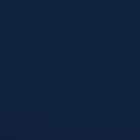
OD体育
CS电竞
K1体育平台
英雄联盟全球总决赛直播平台
© 2026 华体会体育控股有限公司. 保留所有权利。
京ICP备20240888号-1