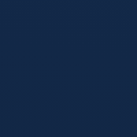
Sports）？
百万用户的信赖，源于我们对每一个细节的极致追求。
权威且丰富的盘口
提供行业内最具竞争力的赛事基准。无论是胜平负、让球等基
础玩法，还是复杂的组合预测、特定事件分析，这里提供最全
面的维度供您探索体育的深度。
沉浸式视听享受
集成高清视频源与实时2D/3D动画直播。即使无法亲临现场，
也能通过流畅的画面和详尽的实时数据看板，全方位感受比赛
的紧张与刺激。