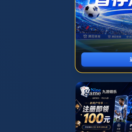
网页版入口
App下载
打开主菜单